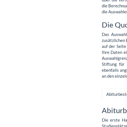
die Berechnun
die Auswahle
Die Qu
Das Auswahlv
zusätzlichen
auf der Seit
Ihre Daten e
Auswahlgrenz
Stiftung für
ebenfalls ang
an den einzel
Abiturbes
Abitur
Die erste Ha
Studienplätze