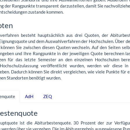
g der Rangpunkte transparent darzustellen, damit Sie nachvollzieh
ntscheidungen zustande kommen.
oten
erfahren besteht hauptsächlich aus drei Quoten, der Abiturbes
 Eignungsquote und dem Auswahlverfahren der Hochschulen. Über de
e können Sie zwischen diesen Quoten wechseln. Auf den Seiten selb
ingeben und Ihre Rangpunkte in der jeweiligen Quote berechnen lass
en für das letzte Semester an den einzelnen Hochschulen bere
 Hochschulzulassung veröffentlicht wurden, werden wir diese in
eben. Dadurch können Sie direkt vergleichen, wie viele Punkte für 
nen Standorten benötigt wurden.
tenquote
AdH
ZEQ
bestenquote
uptquote ist die Abiturbestenquote. 30 Prozent der zur Verfüg
 werden über sie vergeben. Die im Abiturergebnis ausgewiesene Punk