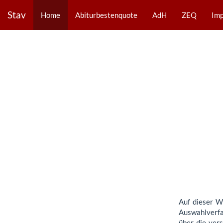
Stav
Home
Abiturbestenquote
AdH
ZEQ
Im
Auf dieser W
Auswahlverfa
über die ver