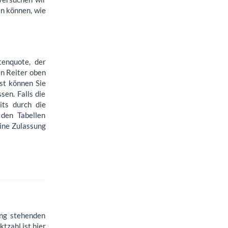
en können, wie
tenquote, der
n Reiter oben
st können Sie
en. Falls die
its durch die
 den Tabellen
eine Zulassung
ung stehenden
tzahl ist hier